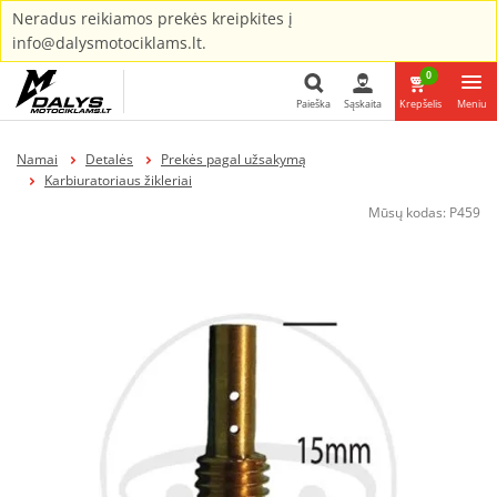
Neradus reikiamos prekės kreipkites į
info@dalysmotociklams.lt.
0
Paieška
Sąskaita
Krepšelis
Meniu
Paieška
Namai
Detalės
Prekės pagal užsakymą
Karbiuratoriaus žikleriai
Mūsų kodas:
P459