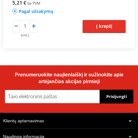
5,21 €
be PVM
Pagal užsakymą
Į krepšį
(vnt.)
Prenumeruokite naujienlaiškį ir sužinokite apie
artėjančias akcijas pirmieji
Prisijungti
Klientų aptarnavimas
Naudinga informacija