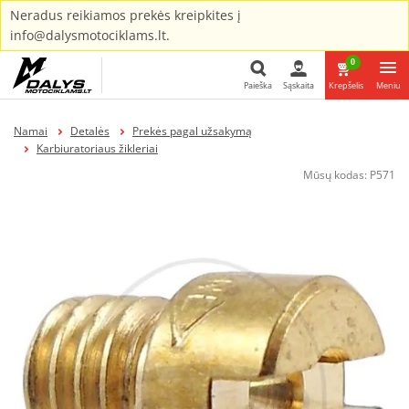
Neradus reikiamos prekės kreipkites į
info@dalysmotociklams.lt.
0
Paieška
Sąskaita
Krepšelis
Meniu
Paieška
Namai
Detalės
Prekės pagal užsakymą
Karbiuratoriaus žikleriai
Mūsų kodas:
P571