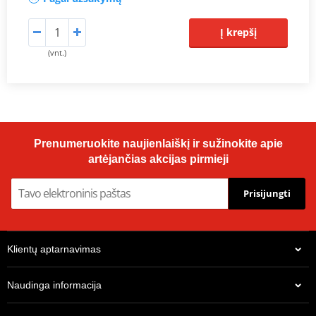
Į krepšį
(vnt.)
Prenumeruokite naujienlaiškį ir sužinokite apie
artėjančias akcijas pirmieji
Prisijungti
Klientų aptarnavimas
Naudinga informacija