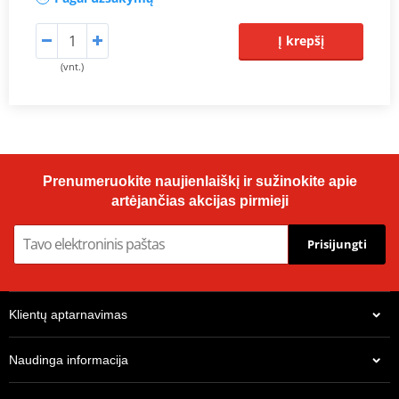
Į krepšį
(vnt.)
Prenumeruokite naujienlaiškį ir sužinokite apie
artėjančias akcijas pirmieji
Prisijungti
Klientų aptarnavimas
Naudinga informacija