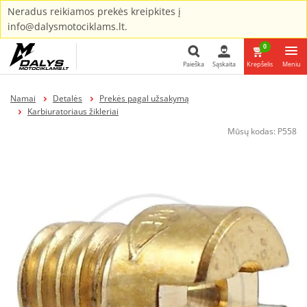
Neradus reikiamos prekės kreipkites į
info@dalysmotociklams.lt.
0
Paieška
Sąskaita
Krepšelis
Meniu
Paieška
Namai
Detalės
Prekės pagal užsakymą
Karbiuratoriaus žikleriai
Mūsų kodas:
P558