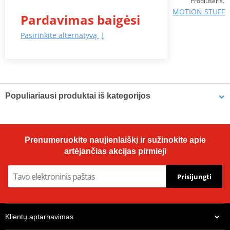
:
Prodiuseris
MOTION STUFF
Pardavimas baigėsi
Pasirinkite alternatyvą
Populiariausi produktai iš kategorijos
Metric tool set MOTION
Prenumeruokite naujienlaiškį ir sužinokite apie
STUFF 37 pcs
artėjančias akcijas pirmieji
Prisijungti
Klientų aptarnavimas