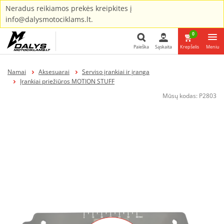
Neradus reikiamos prekės kreipkites į
info@dalysmotociklams.lt.
0
Paieška
Sąskaita
Krepšelis
Meniu
Paieška
Namai
Aksesuarai
Serviso įrankiai ir įranga
Įrankiai priežiūros MOTION STUFF
Mūsų kodas:
P2803