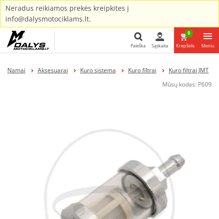
Neradus reikiamos prekės kreipkites į
info@dalysmotociklams.lt.
0
Paieška
Sąskaita
Krepšelis
Meniu
Paieška
Namai
Aksesuarai
Kuro sistema
Kuro filtrai
Kuro filtrai JMT
Mūsų kodas:
P609