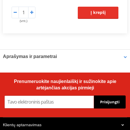
Į krepšį
(vnt.)
Aprašymas ir parametrai
Prodiuseris
JMT
Terminal width
6.5 mm
Prenumeruokite naujienlaiškį ir sužinokite apie
Overall length
91 mm
artėjančias akcijas pirmieji
Diameter
25 mm
Prisijungti
Klientų aptarnavimas