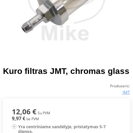
Kuro filtras JMT, chromas glass
:
Prodiuseris
JMT
12,06 €
Su PVM
9,97 €
be PVM
Yra centriniame sandėlyje, pristatymas 5-7
dienos.