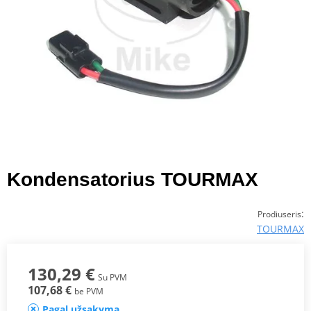
Kondensatorius TOURMAX
:
Prodiuseris
TOURMAX
130,29 €
Su PVM
107,68 €
be PVM
Pagal užsakymą