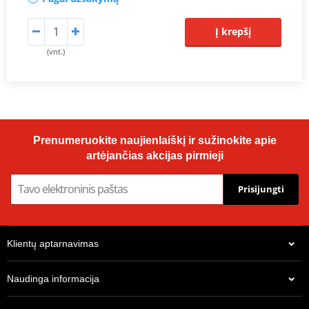
Į krepšį
(vnt.)
Prenumeruokite naujienlaiškį ir sužinokite apie
artėjančias akcijas pirmieji
Prisijungti
Klientų aptarnavimas
Naudinga informacija