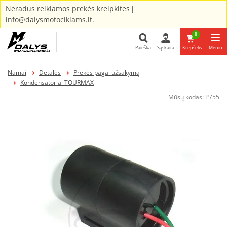
Neradus reikiamos prekės kreipkites į
info@dalysmotociklams.lt.
0
Paieška
Sąskaita
Krepšelis
Meniu
Paieška
Namai
Detalės
Prekės pagal užsakymą
Kondensatoriai TOURMAX
Mūsų kodas:
P755