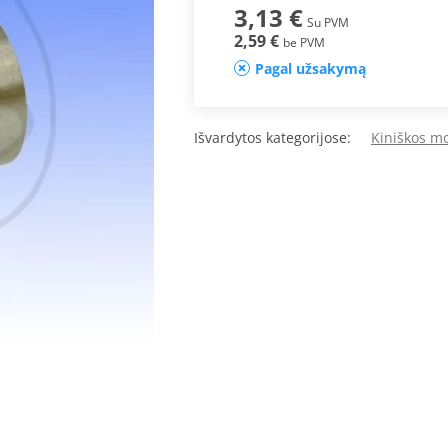
3,13 €
Su PVM
2,59 €
be PVM
Pagal užsakymą
Išvardytos kategorijose:
Kiniškos mo