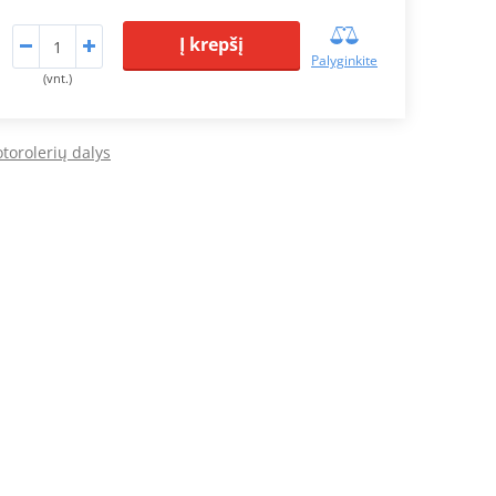
Į krepšį
Palyginkite
(vnt.)
torolerių dalys