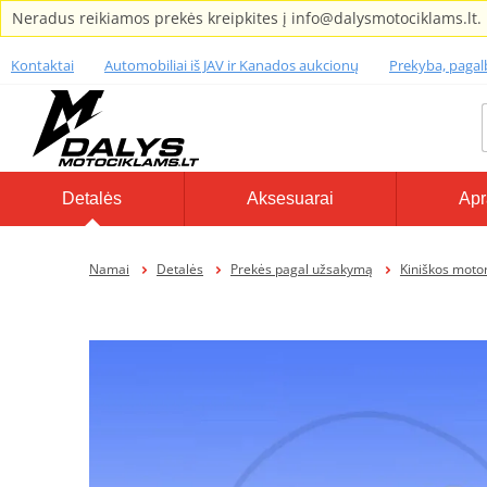
Neradus reikiamos prekės kreipkites į info@dalysmotociklams.lt.
Kontaktai
Automobiliai iš JAV ir Kanados aukcionų
Prekyba, paga
Detalės
Aksesuarai
Apr
Namai
Detalės
Prekės pagal užsakymą
Kiniškos motor