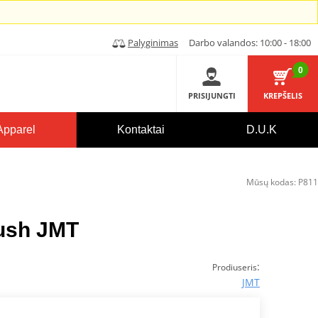
Palyginimas
Darbo valandos: 10:00 - 18:00
0
PRISIJUNGTI
KREPŠELIS
Apparel
Kontaktai
D.U.K
Mūsų kodas:
P811
bush JMT
:
Prodiuseris
JMT