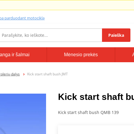
lba parduodant motociklą
Paieška
anga ir šalmai
Mėnesio prekės
olerių dalys
Kick start shaft bush JMT
Kick start shaft 
Kick start shaft bush QMB 139