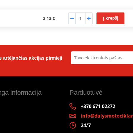
Į krepšį
3,13 €
 artėjančias akcijas pirmieji
ga informacija
Parduotuvė
+370 671 02272
info@dalysmotociklam
24/7