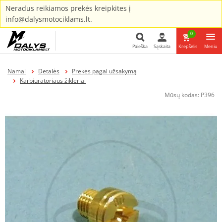
Neradus reikiamos prekės kreipkites į
info@dalysmotociklams.lt.
0
Paieška
Sąskaita
Krepšelis
Meniu
Paieška
Namai
Detalės
Prekės pagal užsakymą
Karbiuratoriaus žikleriai
Mūsų kodas:
P396