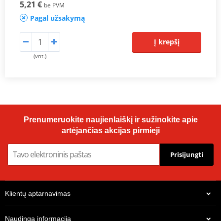
5,21 €
be PVM
Pagal užsakymą
Į krepšį
(vnt.)
Prenumeruokite naujienlaiškį ir sužinokite apie
artėjančias akcijas pirmieji
Prisijungti
Klientų aptarnavimas
Naudinga informacija