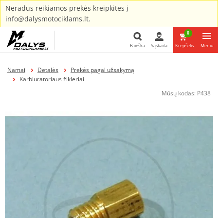
Neradus reikiamos prekės kreipkites į
info@dalysmotociklams.lt.
0
Paieška
Sąskaita
Krepšelis
Meniu
Paieška
Namai
Detalės
Prekės pagal užsakymą
Karbiuratoriaus žikleriai
Mūsų kodas:
P438