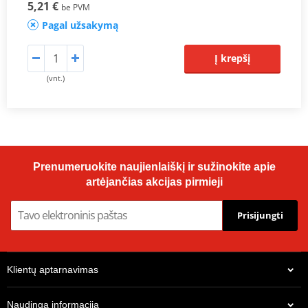
5,21 €
be PVM
Pagal užsakymą
Į krepšį
(vnt.)
Prenumeruokite naujienlaiškį ir sužinokite apie
artėjančias akcijas pirmieji
Prisijungti
Klientų aptarnavimas
Naudinga informacija