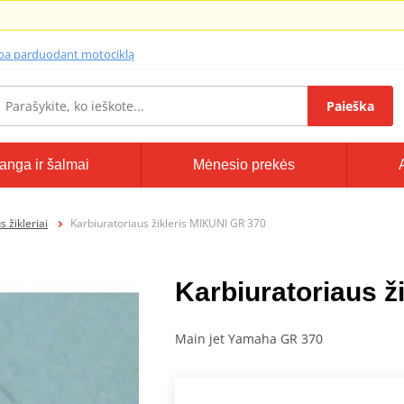
lba parduodant motociklą
Paieška
anga ir šalmai
Mėnesio prekės
 žikleriai
Karbiuratoriaus žikleris MIKUNI GR 370
Karbiuratoriaus ž
Main jet Yamaha GR 370