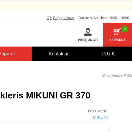
Palyginimas
Darbo valandos: 10:00 - 18:00
0
PRISIJUNGTI
KREPŠELIS
Apparel
Kontaktai
D.U.K
Mūsų kodas:
P434
ikleris MIKUNI GR 370
:
Prodiuseris
MIKUNI