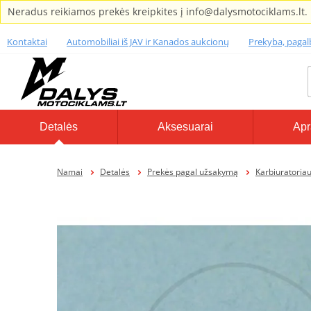
Neradus reikiamos prekės kreipkites į info@dalysmotociklams.lt.
Kontaktai
Automobiliai iš JAV ir Kanados aukcionų
Prekyba, paga
Detalės
Aksesuarai
Apr
Namai
Detalės
Prekės pagal užsakymą
Karbiuratoriaus