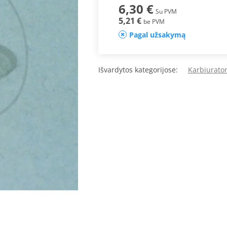
6,30 €
Su PVM
5,21 €
be PVM
Pagal užsakymą
Išvardytos kategorijose:
Karbiurator