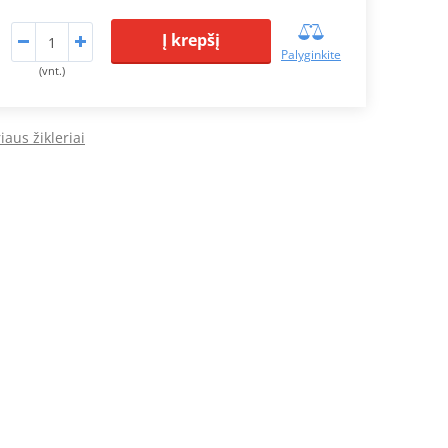
Į krepšį
Palyginkite
(vnt.)
iaus žikleriai