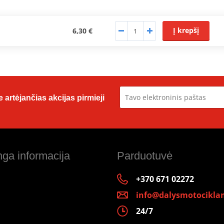
Į krepšį
6,30 €
 artėjančias akcijas pirmieji
ga informacija
Parduotuvė
+370 671 02272
info@dalysmotociklam
24/7