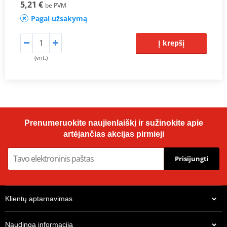
5,21 €
be PVM
Pagal užsakymą
Į krepšį
(vnt.)
Prenumeruokite naujienlaiškį ir sužinokite apie
artėjančias akcijas pirmieji
Prisijungti
Klientų aptarnavimas
Naudinga informacija