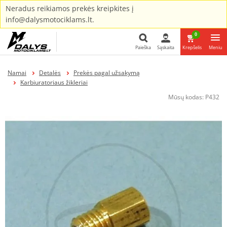
Neradus reikiamos prekės kreipkites į
info@dalysmotociklams.lt.
0
Paieška
Sąskaita
Krepšelis
Meniu
Paieška
Namai
Detalės
Prekės pagal užsakymą
Karbiuratoriaus žikleriai
Mūsų kodas:
P432