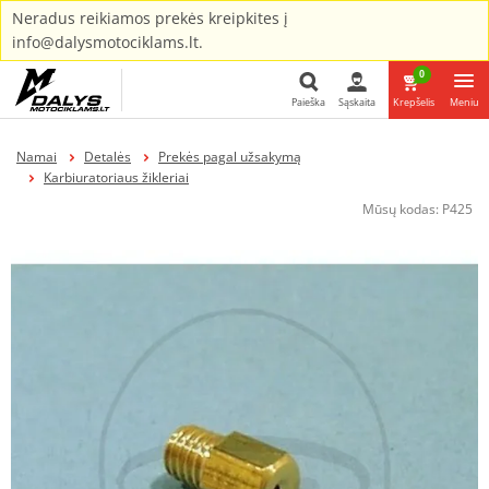
Neradus reikiamos prekės kreipkites į
info@dalysmotociklams.lt.
0
Paieška
Sąskaita
Krepšelis
Meniu
Paieška
Namai
Detalės
Prekės pagal užsakymą
Karbiuratoriaus žikleriai
Mūsų kodas:
P425