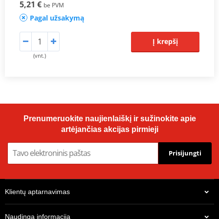
5,21 €
be PVM
Pagal užsakymą
Į krepšį
(vnt.)
Prenumeruokite naujienlaiškį ir sužinokite apie
artėjančias akcijas pirmieji
Prisijungti
Klientų aptarnavimas
Naudinga informacija