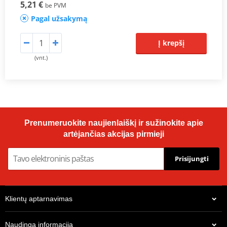
5,21 €
be PVM
Pagal užsakymą
Į krepšį
(vnt.)
Prenumeruokite naujienlaiškį ir sužinokite apie
artėjančias akcijas pirmieji
Prisijungti
Klientų aptarnavimas
Naudinga informacija