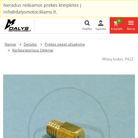
Neradus reikiamos prekės kreipkites į
info@dalysmotociklams.lt.
0
Paieška
Sąskaita
Krepšelis
Meniu
Paieška
Namai
Detalės
Prekės pagal užsakymą
Karbiuratoriaus žikleriai
Mūsų kodas:
P422