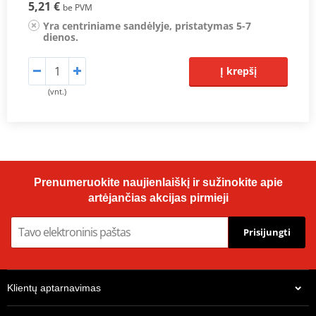
5,21 €
be PVM
Yra centriniame sandėlyje, pristatymas 5-7
dienos.
Į krepšį
(vnt.)
Prenumeruokite naujienlaiškį ir sužinokite apie
artėjančias akcijas pirmieji
Prisijungti
Klientų aptarnavimas