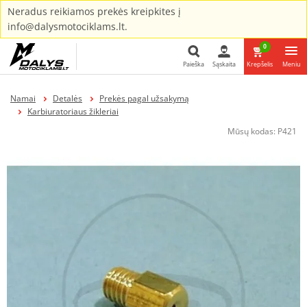
Neradus reikiamos prekės kreipkites į
info@dalysmotociklams.lt.
0
Paieška
Sąskaita
Krepšelis
Meniu
Paieška
Namai
Detalės
Prekės pagal užsakymą
Karbiuratoriaus žikleriai
Mūsų kodas:
P421