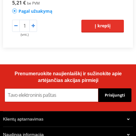
5,21 €
be PVM
Pagal užsakymą
Į krepšį
(vnt.)
Prenumeruokite naujienlaiškį ir sužinokite apie
artėjančias akcijas pirmieji
Prisijungti
Klientų aptarnavimas
Naudinga informacija