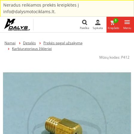
Neradus reikiamos prekės kreipkites į
info@dalysmotociklams.lt.
0
Paieška
Sąskaita
Krepšelis
Meniu
Paieška
Namai
Detalės
Prekės pagal užsakymą
Karbiuratoriaus žikleriai
Mūsų kodas:
P412