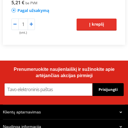
5,21 €
be PVM
Pagal užsakymą
Į krepšį
(vnt.)
Prenumeruokite naujienlaiškį ir sužinokite apie
artėjančias akcijas pirmieji
Prisijungti
Klientų aptarnavimas
Naudinga informacija