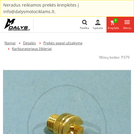
Neradus reikiamos prekės kreipkites į
info@dalysmotociklams.lt.
0
Paieška
Sąskaita
Krepšelis
Meniu
Paieška
Namai
Detalės
Prekės pagal užsakymą
Karbiuratoriaus žikleriai
Mūsų kodas:
P379