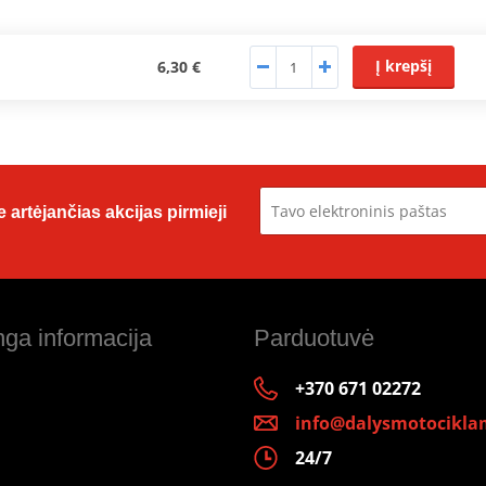
Į krepšį
6,30 €
 artėjančias akcijas pirmieji
ga informacija
Parduotuvė
+370 671 02272
info@dalysmotociklam
24/7