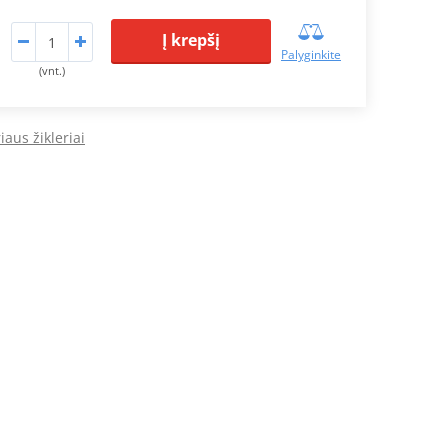
Į krepšį
Palyginkite
(vnt.)
iaus žikleriai