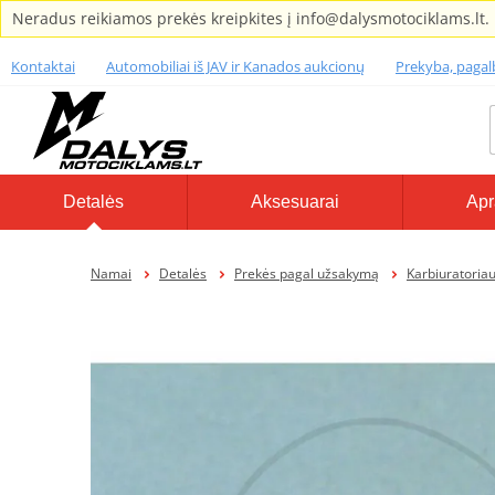
Neradus reikiamos prekės kreipkites į info@dalysmotociklams.lt.
Kontaktai
Automobiliai iš JAV ir Kanados aukcionų
Prekyba, paga
Detalės
Aksesuarai
Apr
Namai
Detalės
Prekės pagal užsakymą
Karbiuratoriaus