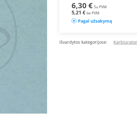
6,30 €
Su PVM
5,21 €
be PVM
Pagal užsakymą
Išvardytos kategorijose:
Karbiurator