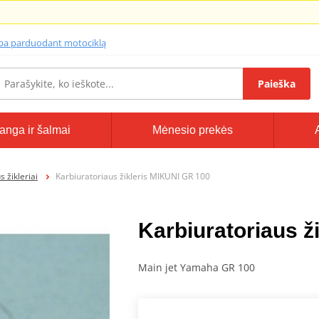
lba parduodant motociklą
Paieška
anga ir šalmai
Mėnesio prekės
 žikleriai
Karbiuratoriaus žikleris MIKUNI GR 100
Karbiuratoriaus ž
Main jet Yamaha GR 100