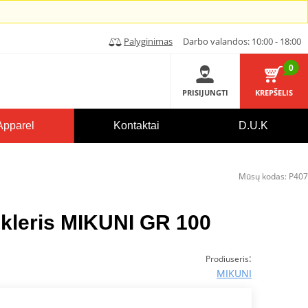
Palyginimas
Darbo valandos: 10:00 - 18:00
0
PRISIJUNGTI
KREPŠELIS
Apparel
Kontaktai
D.U.K
Mūsų kodas:
P407
ikleris MIKUNI GR 100
:
Prodiuseris
MIKUNI