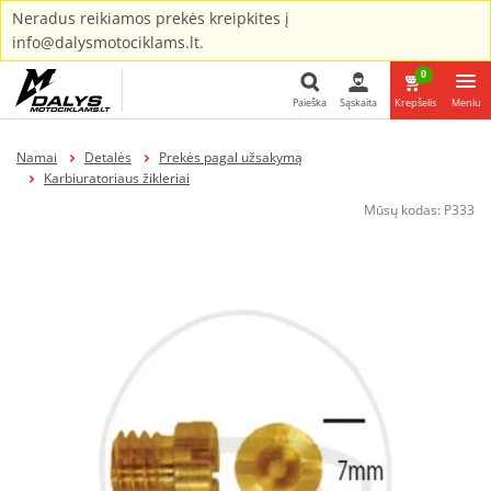
Neradus reikiamos prekės kreipkites į
info@dalysmotociklams.lt.
0
Paieška
Sąskaita
Krepšelis
Meniu
Paieška
Namai
Detalės
Prekės pagal užsakymą
Karbiuratoriaus žikleriai
Mūsų kodas:
P333