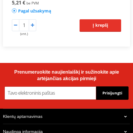
5,21 €
be PVM
Pagal užsakymą
Į krepšį
(vnt.)
Prenumeruokite naujienlaiškį ir sužinokite apie
artėjančias akcijas pirmieji
Prisijungti
Klientų aptarnavimas
Naudinga informacija