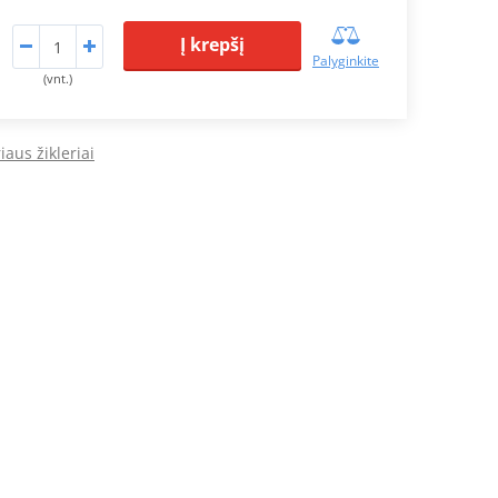
Į krepšį
Palyginkite
(vnt.)
iaus žikleriai