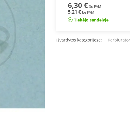
6,30 €
Su PVM
5,21 €
be PVM
Tiekėjo sandelyje
Išvardytos kategorijose:
Karbiurator