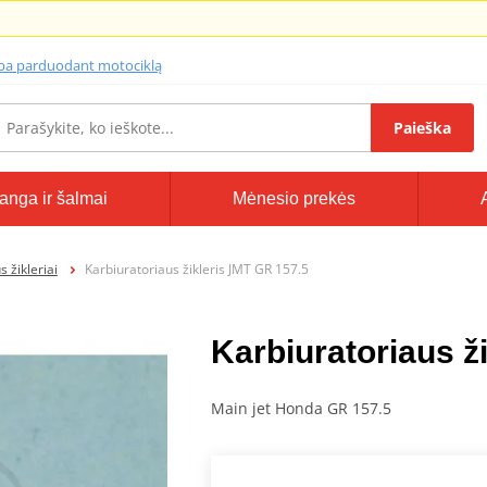
lba parduodant motociklą
Paieška
anga ir šalmai
Mėnesio prekės
 žikleriai
Karbiuratoriaus žikleris JMT GR 157.5
Karbiuratoriaus ž
Main jet Honda GR 157.5