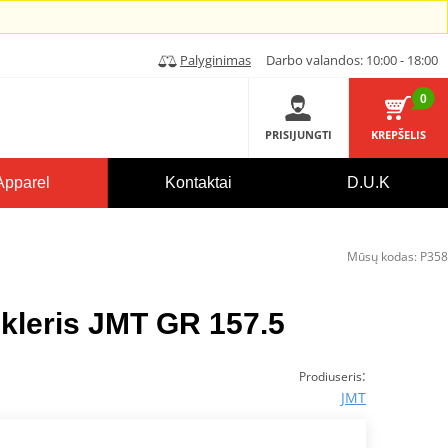
Palyginimas
Darbo valandos: 10:00 - 18:00
0
PRISIJUNGTI
KREPŠELIS
Apparel
Kontaktai
D.U.K
Mūsų kodas:
P358
ikleris JMT GR 157.5
:
Prodiuseris
JMT