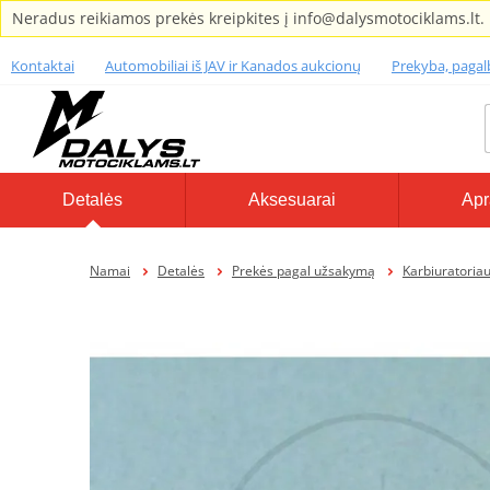
Neradus reikiamos prekės kreipkites į info@dalysmotociklams.lt.
Kontaktai
Automobiliai iš JAV ir Kanados aukcionų
Prekyba, paga
Detalės
Aksesuarai
Apr
Namai
Detalės
Prekės pagal užsakymą
Karbiuratoriaus