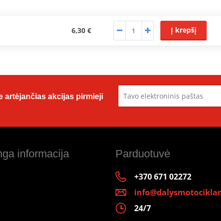
Į krepšį
6,30 €
 artėjančias akcijas pirmieji
ga informacija
Parduotuvė
+370 671 02272
info@dalysmotociklam
24/7