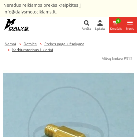
Neradus reikiamos prekės kreipkites į
info@dalysmotociklams.lt.
0
Paieška
Sąskaita
Krepšelis
Meniu
Paieška
Namai
Detalės
Prekės pagal užsakymą
Karbiuratoriaus žikleriai
Mūsų kodas:
P315