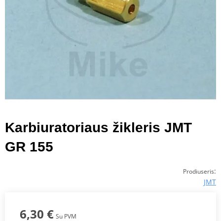
Karbiuratoriaus žikleris JMT
GR 155
:
Prodiuseris
JMT
6,30 €
Su PVM