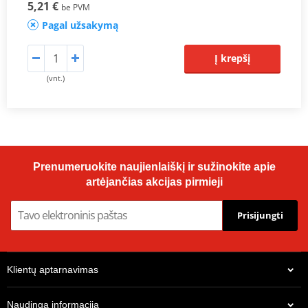
5,21 €
be PVM
Pagal užsakymą
Į krepšį
(vnt.)
Prenumeruokite naujienlaiškį ir sužinokite apie
artėjančias akcijas pirmieji
Prisijungti
Klientų aptarnavimas
Naudinga informacija