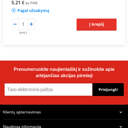
5,21 €
be PVM
Pagal užsakymą
Į krepšį
(vnt.)
Prenumeruokite naujienlaiškį ir sužinokite apie
artėjančias akcijas pirmieji
Prisijungti
Klientų aptarnavimas
Naudinga informacija