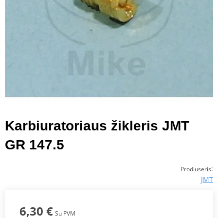
Karbiuratoriaus žikleris JMT
GR 147.5
:
Prodiuseris
JMT
6,30 €
Su PVM