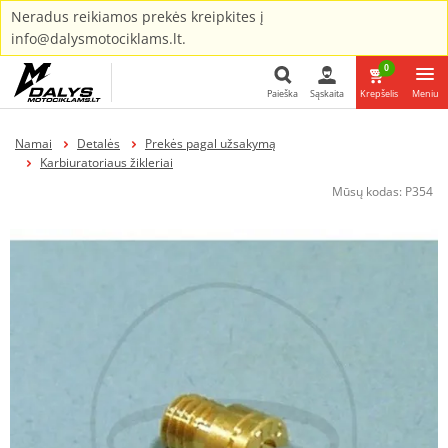
Neradus reikiamos prekės kreipkites į
info@dalysmotociklams.lt.
0
Paieška
Sąskaita
Krepšelis
Meniu
Paieška
Namai
Detalės
Prekės pagal užsakymą
Karbiuratoriaus žikleriai
Mūsų kodas:
P354