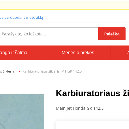
lba parduodant motociklą
Paieška
anga ir šalmai
Mėnesio prekės
 žikleriai
Karbiuratoriaus žikleris JMT GR 142.5
Karbiuratoriaus ž
Main jet Honda GR 142.5