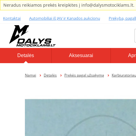
Neradus reikiamos prekės kreipkites į info@dalysmotociklams.lt.
Kontaktai
Automobiliai iš JAV ir Kanados aukcionų
Prekyba, paga
Detalės
Aksesuarai
Apr
Namai
Detalės
Prekės pagal užsakymą
Karbiuratoriaus