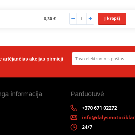
Į krepšį
6,30 €
 artėjančias akcijas pirmieji
ga informacija
Parduotuvė
+370 671 02272
info@dalysmotociklam
24/7