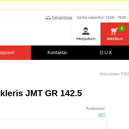
Palyginimas
Darbo valandos: 10:00 - 18:00
0
PRISIJUNGTI
KREPŠELIS
Apparel
Kontaktai
D.U.K
Mūsų kodas:
P352
ikleris JMT GR 142.5
:
Prodiuseris
JMT