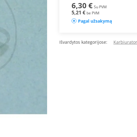
6,30 €
Su PVM
5,21 €
be PVM
Pagal užsakymą
Išvardytos kategorijose:
Karbiurator