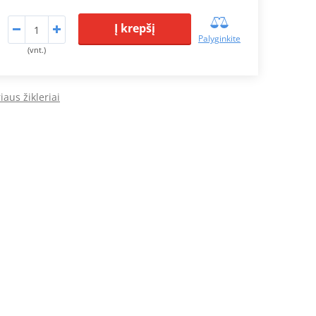
Į krepšį
Palyginkite
(vnt.)
iaus žikleriai