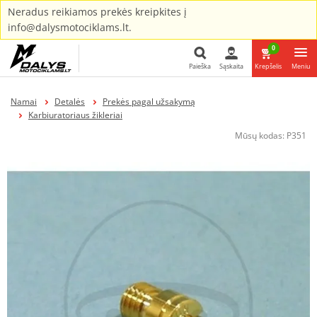
Neradus reikiamos prekės kreipkites į
info@dalysmotociklams.lt.
0
Paieška
Sąskaita
Krepšelis
Meniu
Paieška
Namai
Detalės
Prekės pagal užsakymą
Karbiuratoriaus žikleriai
Mūsų kodas:
P351