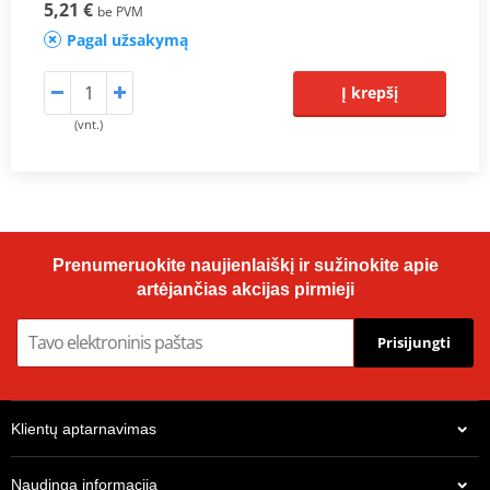
5,21 €
be PVM
Pagal užsakymą
Į krepšį
(vnt.)
Prenumeruokite naujienlaiškį ir sužinokite apie
artėjančias akcijas pirmieji
Prisijungti
Klientų aptarnavimas
Naudinga informacija