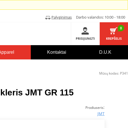
Palyginimas
Darbo valandos: 10:00 - 18:00
0
PRISIJUNGTI
KREPŠELIS
Apparel
Kontaktai
D.U.K
Mūsų kodas:
P341
ikleris JMT GR 115
:
Prodiuseris
JMT