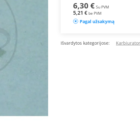
6,30 €
Su PVM
5,21 €
be PVM
Pagal užsakymą
Išvardytos kategorijose:
Karbiurator