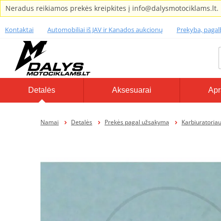
Neradus reikiamos prekės kreipkites į info@dalysmotociklams.lt.
Kontaktai
Automobiliai iš JAV ir Kanados aukcionų
Prekyba, paga
Detalės
Aksesuarai
Apr
Namai
Detalės
Prekės pagal užsakymą
Karbiuratoriaus