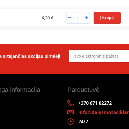
Į krepšį
6,30 €
 artėjančias akcijas pirmieji
ga informacija
Parduotuvė
+370 671 02272
info@dalysmotociklam
24/7