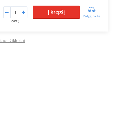
Į krepšį
Palyginkite
(vnt.)
iaus žikleriai