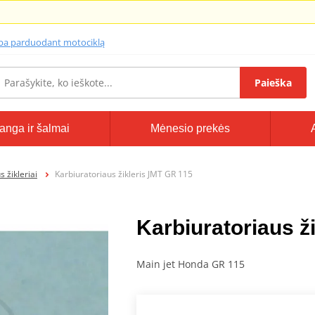
lba parduodant motociklą
Paieška
anga ir šalmai
Mėnesio prekės
 žikleriai
Karbiuratoriaus žikleris JMT GR 115
Karbiuratoriaus ž
Main jet Honda GR 115