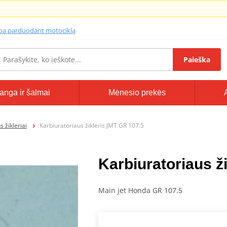
lba parduodant motociklą
Paieška
anga ir šalmai
Mėnesio prekės
 žikleriai
Karbiuratoriaus žikleris JMT GR 107.5
Karbiuratoriaus ž
Main jet Honda GR 107.5