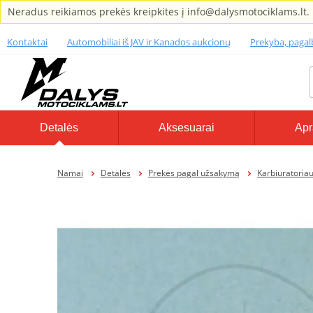
Neradus reikiamos prekės kreipkites į info@dalysmotociklams.lt.
Kontaktai
Automobiliai iš JAV ir Kanados aukcionų
Prekyba, paga
Detalės
Aksesuarai
Apr
Namai
Detalės
Prekės pagal užsakymą
Karbiuratoriaus