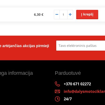
Į krepšį
6,30 €
 artėjančias akcijas pirmieji
ga informacija
Parduotuvė
+370 671 02272
info@dalysmotociklam
24/7