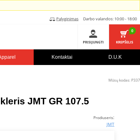
Palyginimas
Darbo valandos: 10:00 - 18:00
0
PRISIJUNGTI
KREPŠELIS
Apparel
Kontaktai
D.U.K
Mūsų kodas:
P337
ikleris JMT GR 107.5
:
Prodiuseris
JMT