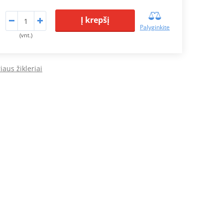
Į krepšį
Palyginkite
(vnt.)
iaus žikleriai