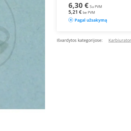
6,30 €
Su PVM
5,21 €
be PVM
Pagal užsakymą
Išvardytos kategorijose:
Karbiurator