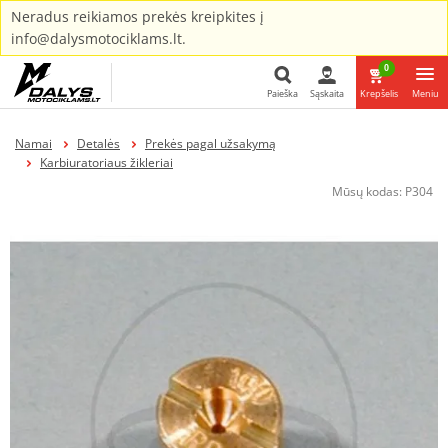
Neradus reikiamos prekės kreipkites į
info@dalysmotociklams.lt.
0
Paieška
Sąskaita
Krepšelis
Meniu
Paieška
Namai
Detalės
Prekės pagal užsakymą
Karbiuratoriaus žikleriai
Mūsų kodas:
P304