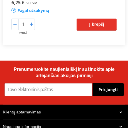
6,25 €
be PVM
Pagal užsakymą
Į krepšį
(vnt.)
Prenumeruokite naujienlaiškį ir sužinokite apie
artėjančias akcijas pirmieji
Prisijungti
Klientų aptarnavimas
Naudinga informacija