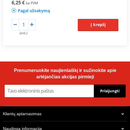
6,25 €
be PVM
Pagal užsakymą
Į krepšį
(vnt.)
Prenumeruokite naujienlaiškį ir sužinokite apie
artėjančias akcijas pirmieji
Prisijungti
Klientų aptarnavimas
Naudinga informacija