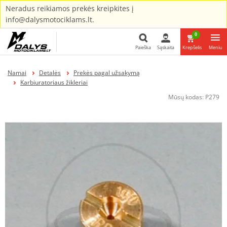
Neradus reikiamos prekės kreipkites į
info@dalysmotociklams.lt.
0
Paieška
Sąskaita
Krepšelis
Meniu
Paieška
Namai
Detalės
Prekės pagal užsakymą
Karbiuratoriaus žikleriai
Mūsų kodas:
P279