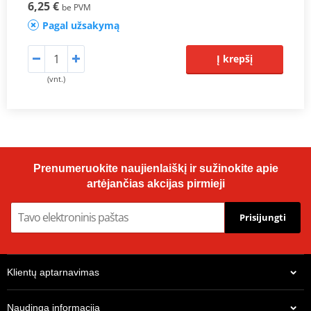
6,25 €
be PVM
Pagal užsakymą
Į krepšį
(vnt.)
Prenumeruokite naujienlaiškį ir sužinokite apie
artėjančias akcijas pirmieji
Prisijungti
Klientų aptarnavimas
Naudinga informacija