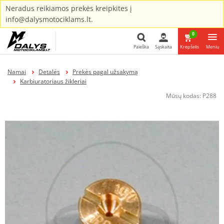
Neradus reikiamos prekės kreipkites į
info@dalysmotociklams.lt.
0
Paieška
Sąskaita
Krepšelis
Meniu
Paieška
Namai
Detalės
Prekės pagal užsakymą
Karbiuratoriaus žikleriai
Mūsų kodas:
P288