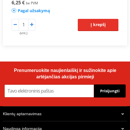
6,25 €
be PVM
Pagal užsakymą
Į krepšį
(vnt.)
Prenumeruokite naujienlaiškį ir sužinokite apie
artėjančias akcijas pirmieji
Prisijungti
Klientų aptarnavimas
Naudinga informacija