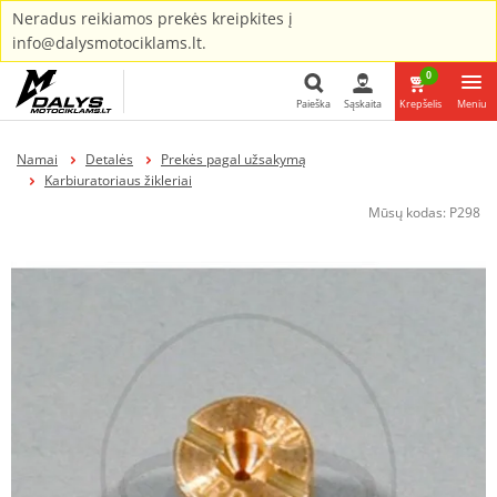
Neradus reikiamos prekės kreipkites į
info@dalysmotociklams.lt.
0
Paieška
Sąskaita
Krepšelis
Meniu
Paieška
Namai
Detalės
Prekės pagal užsakymą
Karbiuratoriaus žikleriai
Mūsų kodas:
P298