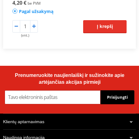
4,20 €
be PVM
Pagal užsakymą
Į krepšį
(vnt.)
Prenumeruokite naujienlaiškį ir sužinokite apie
artėjančias akcijas pirmieji
Prisijungti
Klientų aptarnavimas
Naudinga informacija