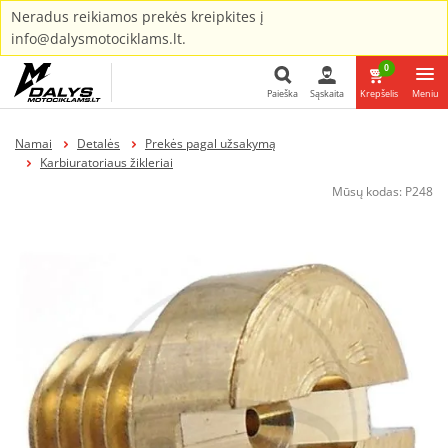
Neradus reikiamos prekės kreipkites į
info@dalysmotociklams.lt.
0
Paieška
Sąskaita
Krepšelis
Meniu
Paieška
Namai
Detalės
Prekės pagal užsakymą
Karbiuratoriaus žikleriai
Mūsų kodas:
P248