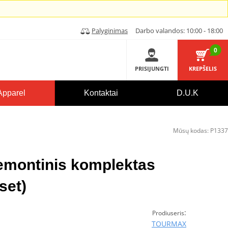
Palyginimas
Darbo valandos: 10:00 - 18:00
0
PRISIJUNGTI
KREPŠELIS
Apparel
Kontaktai
D.U.K
Mūsų kodas:
P1337
remontinis komplektas
set)
:
Prodiuseris
TOURMAX