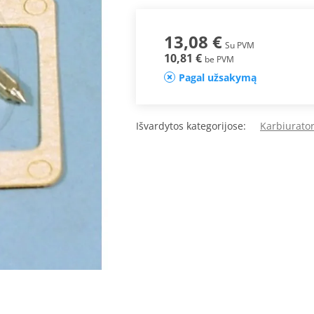
13,08 €
Su PVM
10,81 €
be PVM
Pagal užsakymą
Išvardytos kategorijose:
Karbiurator