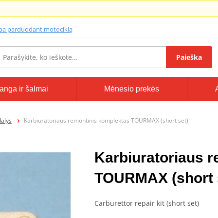
lba parduodant motociklą
Paieška
anga ir šalmai
Mėnesio prekės
dalys
Karbiuratoriaus remontinis komplektas TOURMAX (short set)
Karbiuratoriaus 
TOURMAX (short 
Carburettor repair kit (short set)