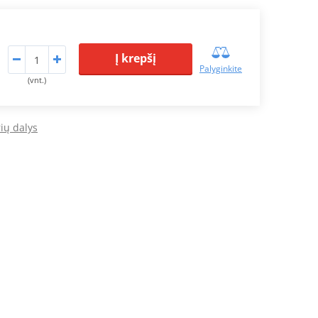
Į krepšį
Palyginkite
(vnt.)
ių dalys