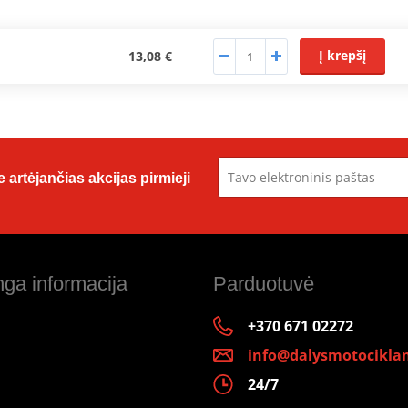
Į krepšį
13,08 €
 artėjančias akcijas pirmieji
ga informacija
Parduotuvė
+370 671 02272
info@dalysmotociklam
24/7