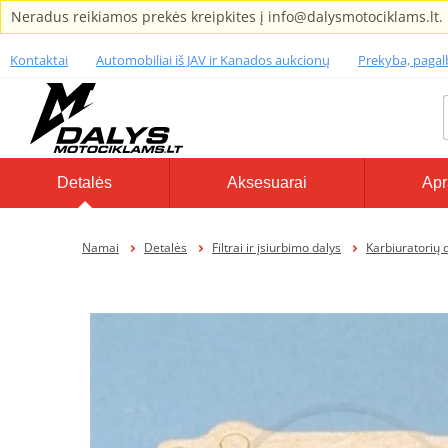
Neradus reikiamos prekės kreipkites į info@dalysmotociklams.lt.
Kontaktai
Automobiliai iš JAV ir Kanados aukcionų
Prekyba, paga
Detalės
Aksesuarai
Apr
Namai
Detalės
Filtrai ir įsiurbimo dalys
Karbiuratorių 