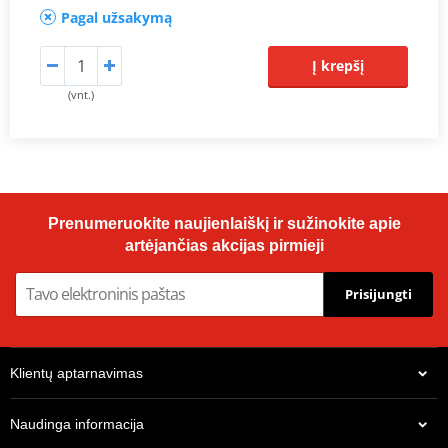
Pagal užsakymą
Į krepšį
(vnt.)
Prenumeruokite naujienlaiškį ir sužinokite apie
artėjančias akcijas pirmieji
Prisijungti
Klientų aptarnavimas
Naudinga informacija