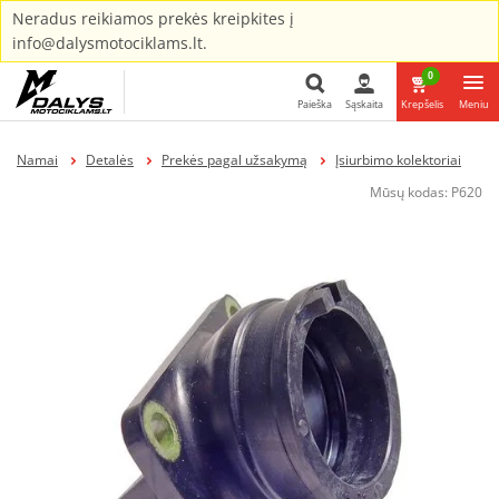
Neradus reikiamos prekės kreipkites į
info@dalysmotociklams.lt.
0
Paieška
Sąskaita
Krepšelis
Meniu
Paieška
Namai
Detalės
Prekės pagal užsakymą
Įsiurbimo kolektoriai
Mūsų kodas:
P620