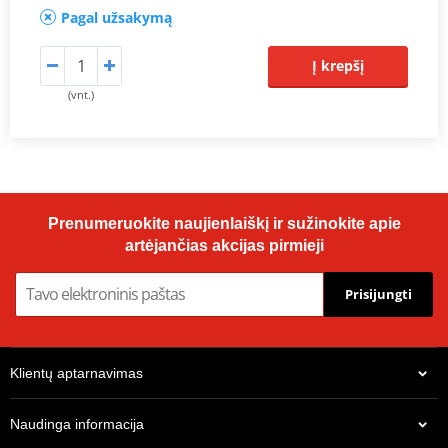
Pagal užsakymą
Į krepšį
(vnt.)
Prenumeruokite naujienlaiškį ir sužinokite apie
artėjančias akcijas pirmieji
Prisijungti
Klientų aptarnavimas
Naudinga informacija