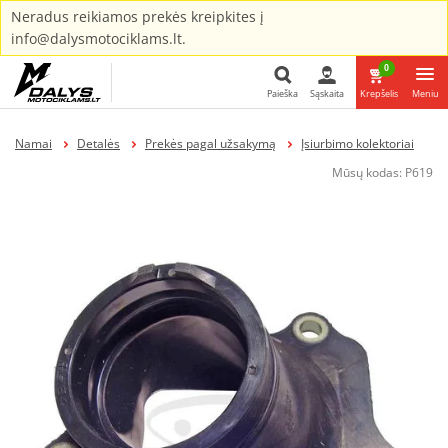
Neradus reikiamos prekės kreipkites į
info@dalysmotociklams.lt.
0
Paieška
Sąskaita
Krepšelis
Meniu
Paieška
Namai
Detalės
Prekės pagal užsakymą
Įsiurbimo kolektoriai
Mūsų kodas:
P619