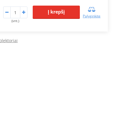
Į krepšį
Palyginkite
(vnt.)
olektoriai