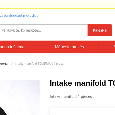
lba parduodant motociklą
Paieška
anga ir šalmai
Mėnesio prekės
ktoriai
Intake manifold TOURMAX 1 piece
Intake manifold 
Intake manifold 1 pieces