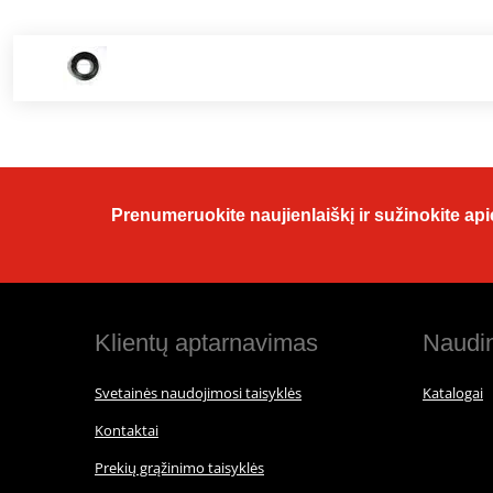
Prenumeruokite naujienlaiškį ir sužinokite apie
Klientų aptarnavimas
Naudin
Svetainės naudojimosi taisyklės
Katalogai
Kontaktai
Prekių grąžinimo taisyklės