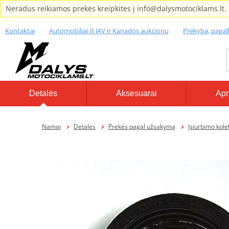
Neradus reikiamos prekės kreipkites į info@dalysmotociklams.lt.
Kontaktai
Automobiliai iš JAV ir Kanados aukcionų
Prekyba, paga
Detalės
Aksesuarai
Apr
Namai
Detalės
Prekės pagal užsakymą
Įsiurbimo kole