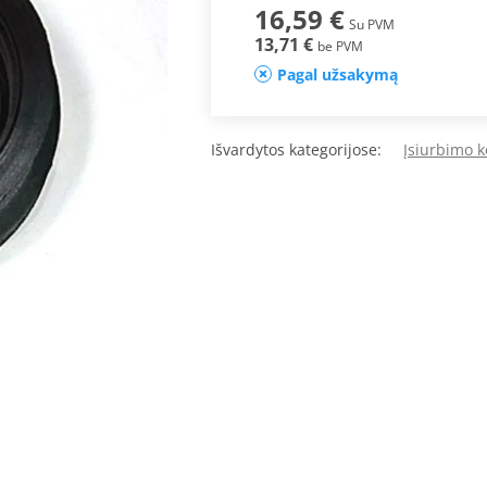
16,59 €
Su PVM
13,71 €
be PVM
Pagal užsakymą
Išvardytos kategorijose:
Įsiurbimo k