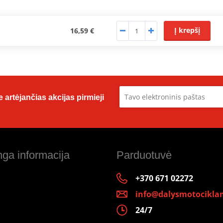
Į krepšį
16,59 €
 artėjančias akcijas pirmieji
ga informacija
Parduotuvė
+370 671 02272
info@dalysmotociklam
24/7