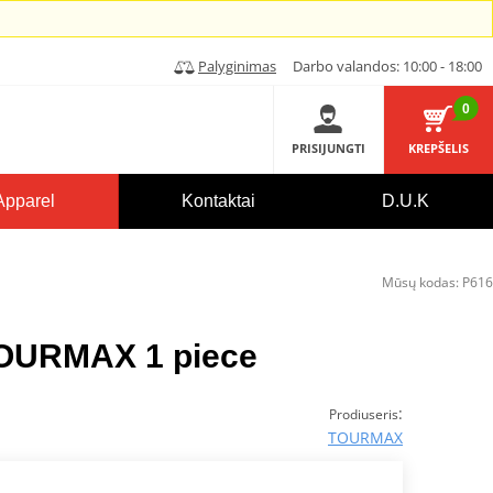
Palyginimas
Darbo valandos: 10:00 - 18:00
0
PRISIJUNGTI
KREPŠELIS
Apparel
Kontaktai
D.U.K
Mūsų kodas:
P616
TOURMAX 1 piece
:
Prodiuseris
TOURMAX