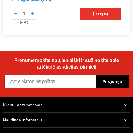
Į krepšį
(vnt.)
Prenumeruokite naujienlaiškį ir sužinokite apie
artėjančias akcijas pirmieji
Prisijungti
Klientų aptarnavimas
Naudinga informacija