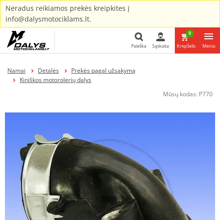
Neradus reikiamos prekės kreipkites į
info@dalysmotociklams.lt.
0
Paieška
Sąskaita
Krepšelis
Meniu
Paieška
Namai
Detalės
Prekės pagal užsakymą
Kiniškos motorolerių dalys
Mūsų kodas:
P770