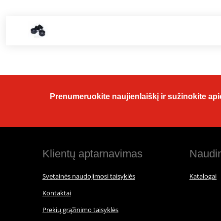
Prenumeruokite naujienlaiškį ir sužinokite apie
Klientų aptarnavimas
Naudin
Svetainės naudojimosi taisyklės
Katalogai
Kontaktai
Prekių grąžinimo taisyklės