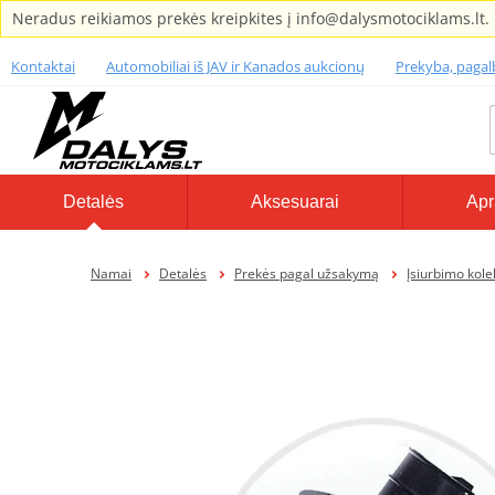
Neradus reikiamos prekės kreipkites į info@dalysmotociklams.lt.
Kontaktai
Automobiliai iš JAV ir Kanados aukcionų
Prekyba, paga
Detalės
Aksesuarai
Apr
Namai
Detalės
Prekės pagal užsakymą
Įsiurbimo kole