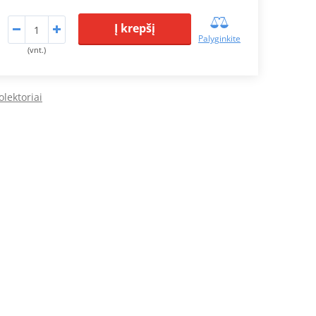
Į krepšį
Palyginkite
(vnt.)
olektoriai