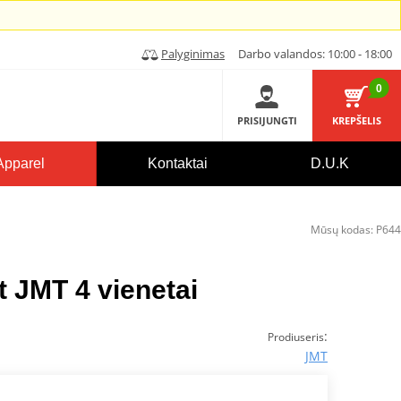
Palyginimas
Darbo valandos: 10:00 - 18:00
0
PRISIJUNGTI
KREPŠELIS
Apparel
Kontaktai
D.U.K
Mūsų kodas:
P644
t JMT 4 vienetai
:
Prodiuseris
JMT