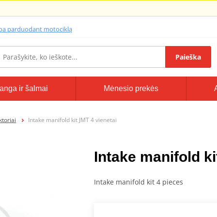
lba parduodant motociklą
Paieška
anga ir šalmai
Mėnesio prekės
ktoriai
Intake manifold kit JMT 4 vienetai
Intake manifold ki
Intake manifold kit 4 pieces