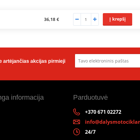
Į krepšį
36,18 €
 artėjančias akcijas pirmieji
ga informacija
Parduotuvė
+370 671 02272
info@dalysmotociklam
24/7