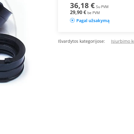
36,18 €
Su PVM
29,90 €
be PVM
Pagal užsakymą
Išvardytos kategorijose:
Įsiurbimo k