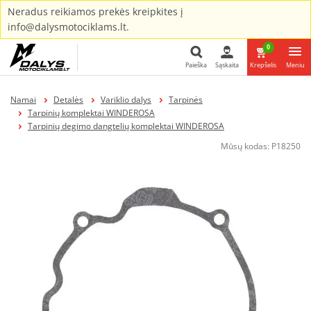
Neradus reikiamos prekės kreipkites į
info@dalysmotociklams.lt.
0
Paieška
Sąskaita
Krepšelis
Meniu
Paieška
Namai
Detalės
Variklio dalys
Tarpinės
Tarpinių komplektai WINDEROSA
Tarpinių degimo dangtelių komplektai WINDEROSA
Mūsų kodas:
P18250