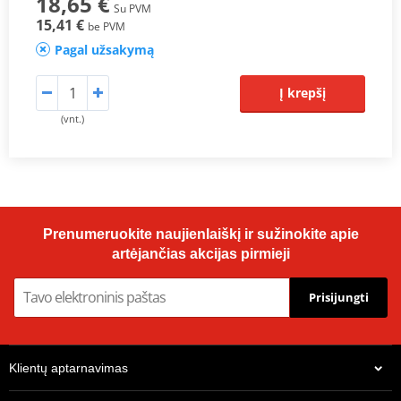
18,65 €
Su PVM
15,41 €
be PVM
Pagal užsakymą
Į krepšį
(vnt.)
Prenumeruokite naujienlaiškį ir sužinokite apie
artėjančias akcijas pirmieji
Prisijungti
Klientų aptarnavimas