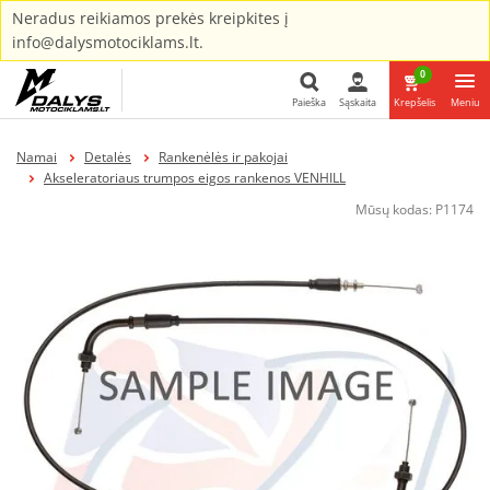
Neradus reikiamos prekės kreipkites į
info@dalysmotociklams.lt.
0
Paieška
Sąskaita
Krepšelis
Meniu
Paieška
Namai
Detalės
Rankenėlės ir pakojai
Akseleratoriaus trumpos eigos rankenos VENHILL
Mūsų kodas:
P1174