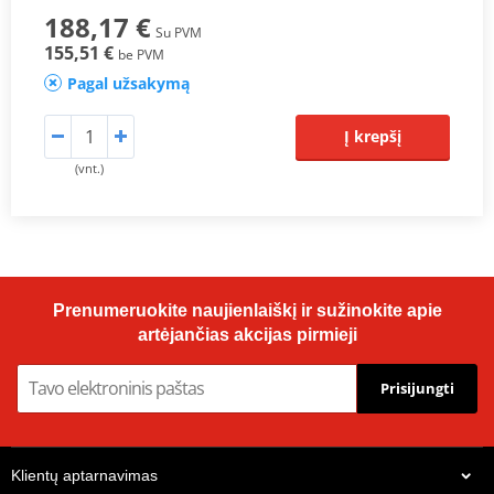
188,17 €
Su PVM
155,51 €
be PVM
Pagal užsakymą
Į krepšį
(vnt.)
Prenumeruokite naujienlaiškį ir sužinokite apie
artėjančias akcijas pirmieji
Prisijungti
Klientų aptarnavimas