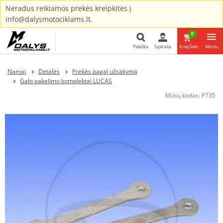
Neradus reikiamos prekės kreipkites į
info@dalysmotociklams.lt.
0
Paieška
Sąskaita
Krepšelis
Meniu
Paieška
Namai
Detalės
Prekės pagal užsakymą
Galo pakelimo komplektai LUCAS
Mūsų kodas:
P735