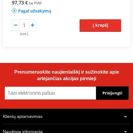
97,73 €
be PVM
Pagal užsakymą
Į krepšį
(vnt.)
Prenumeruokite naujienlaiškį ir sužinokite apie
artėjančias akcijas pirmieji
Prisijungti
Klientų aptarnavimas
Naudinga informacija