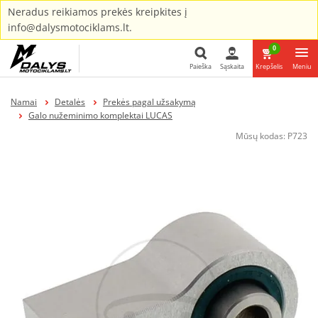
Neradus reikiamos prekės kreipkites į
info@dalysmotociklams.lt.
0
Paieška
Sąskaita
Krepšelis
Meniu
Paieška
Namai
Detalės
Prekės pagal užsakymą
Galo nužeminimo komplektai LUCAS
Mūsų kodas:
P723