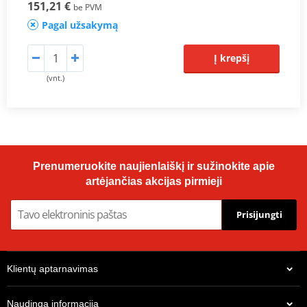
151,21 €
be PVM
Pagal užsakymą
Į krepšį
(vnt.)
Prenumeruokite naujienlaiškį ir sužinokite apie
artėjančias akcijas pirmieji
Prisijungti
Klientų aptarnavimas
Naudinga informacija