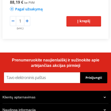
88,19 €
be PVM
Pagal užsakymą
Į krepšį
(vnt.)
Prenumeruokite naujienlaiškį ir sužinokite apie
artėjančias akcijas pirmieji
Prisijungti
Klientų aptarnavimas
Naudinga informacija