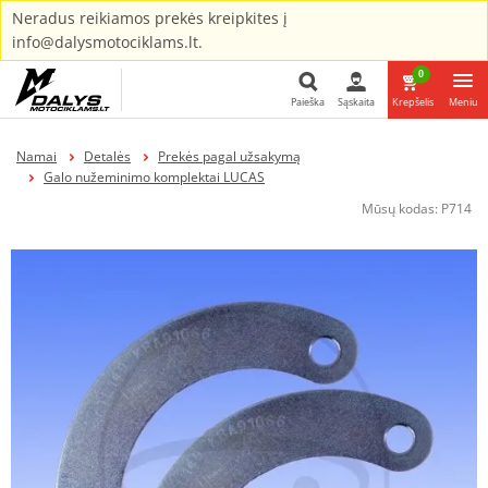
Neradus reikiamos prekės kreipkites į
info@dalysmotociklams.lt.
0
Paieška
Sąskaita
Krepšelis
Meniu
Paieška
Namai
Detalės
Prekės pagal užsakymą
Galo nužeminimo komplektai LUCAS
Mūsų kodas:
P714