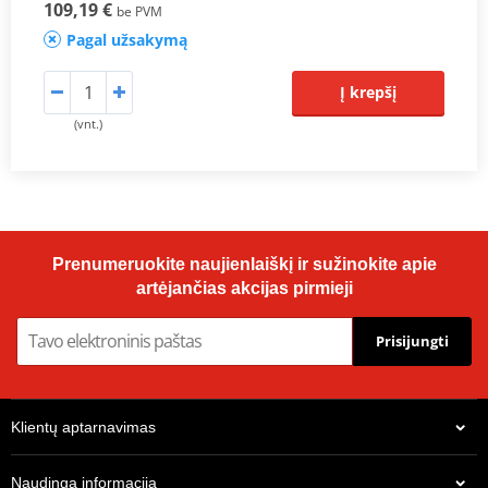
109,19 €
be PVM
Pagal užsakymą
Į krepšį
(vnt.)
Prenumeruokite naujienlaiškį ir sužinokite apie
artėjančias akcijas pirmieji
Prisijungti
Klientų aptarnavimas
Naudinga informacija