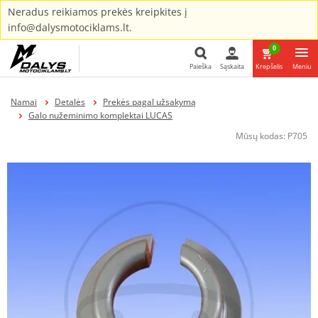
Neradus reikiamos prekės kreipkites į
info@dalysmotociklams.lt.
0
Paieška
Sąskaita
Krepšelis
Meniu
Paieška
Namai
Detalės
Prekės pagal užsakymą
Galo nužeminimo komplektai LUCAS
Mūsų kodas:
P705