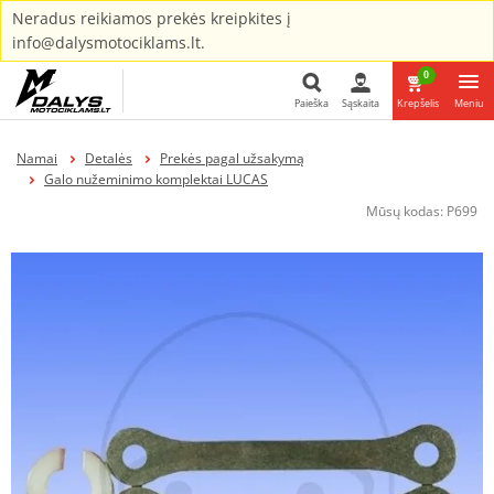
Neradus reikiamos prekės kreipkites į
info@dalysmotociklams.lt.
0
Paieška
Sąskaita
Krepšelis
Meniu
Paieška
Namai
Detalės
Prekės pagal užsakymą
Galo nužeminimo komplektai LUCAS
Mūsų kodas:
P699