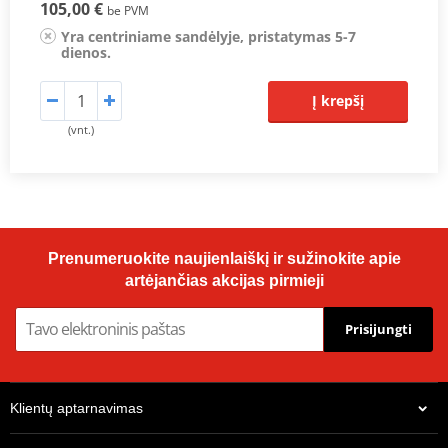
105,00 €
be PVM
Yra centriniame sandėlyje, pristatymas 5-7
dienos.
Į krepšį
(vnt.)
Prenumeruokite naujienlaiškį ir sužinokite apie
artėjančias akcijas pirmieji
Prisijungti
Klientų aptarnavimas