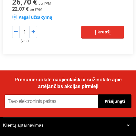
26,70 €
Su PVM
22,07 €
be PVM
Pagal užsakymą
Į krepšį
(vnt.)
Prenumeruokite naujienlaiškį ir sužinokite apie
artėjančias akcijas pirmieji
Prisijungti
Klientų aptarnavimas