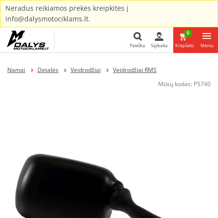
Neradus reikiamos prekės kreipkites į
info@dalysmotociklams.lt.
0
Paieška
Sąskaita
Krepšelis
Meniu
Paieška
Namai
Detalės
Veidrodžiai
Veidrodžiai RMS
Mūsų kodas:
P5740