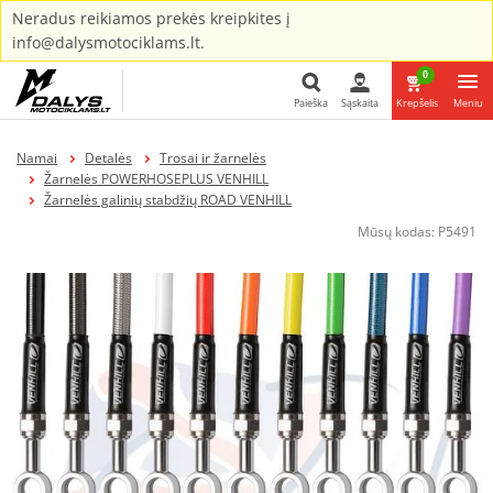
Neradus reikiamos prekės kreipkites į
info@dalysmotociklams.lt.
0
Paieška
Sąskaita
Krepšelis
Meniu
Paieška
Namai
Detalės
Trosai ir žarnelės
Žarnelės POWERHOSEPLUS VENHILL
Žarnelės galinių stabdžių ROAD VENHILL
Mūsų kodas:
P5491