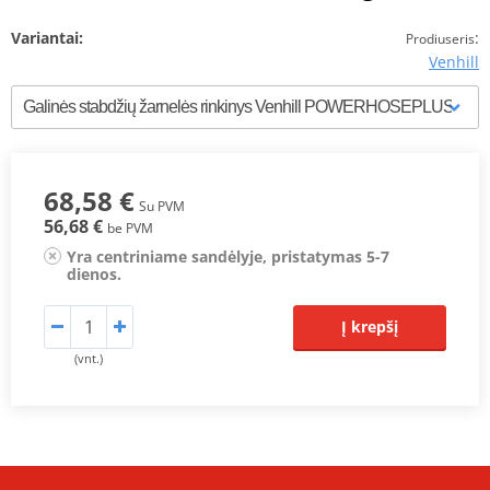
Variantai:
:
Prodiuseris
Venhill
68,58 €
Su PVM
56,68 €
be PVM
Yra centriniame sandėlyje, pristatymas 5-7
dienos.
Į krepšį
(vnt.)