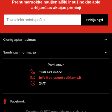
Prenumeruokite naujienlaiškį ir sužinokite apie
artėjančias akcijas pirmieji
Prisijungti
Klientų aptarnavimas
Naudinga informacija
Parduotuvė
+370 671 02272
info@dalysmotociklams.lt
24/7
Facebook
Copyright © 2026 www.dalysmotociklams.lt