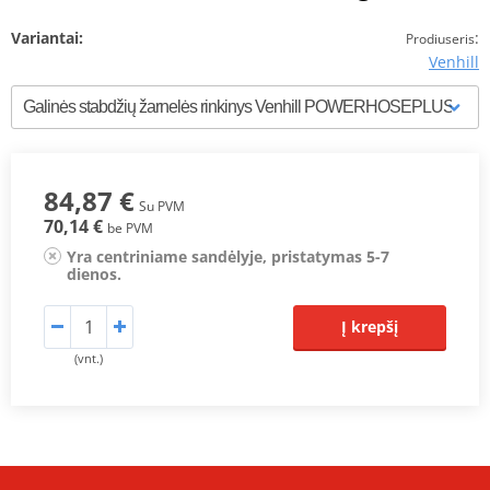
Variantai:
:
Prodiuseris
Venhill
84,87 €
Su PVM
70,14 €
be PVM
Yra centriniame sandėlyje, pristatymas 5-7
dienos.
Į krepšį
(vnt.)