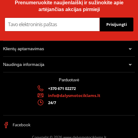
Prenumeruokite naujienlaiškį ir sužinokite apie
artėjančias akcijas pirmieji
Prisijungti
Klientų aptarnavimas
Naudinga informacija
Parduotuvė
+370 671 02272
info@dalysmotociklams.lt
24/7
Facebook
Copyright © 2026 www.dalysmotociklams.lt