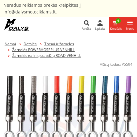
Neradus reikiamos prekės kreipkites į
info@dalysmotociklams.lt.
0
Paieška
Sąskaita
Krepšelis
Meniu
Paieška
Namai
Detalės
Trosai ir žarnelės
Žarnelės POWERHOSEPLUS VENHILL
Žarnelės galinių stabdžių ROAD VENHILL
Mūsų kodas:
P5594