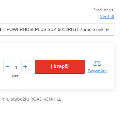
:
Prodiuseris
Venhill
Į krepšį
Palyginkite
(vnt.)
alinių stabdžių ROAD VENHILL