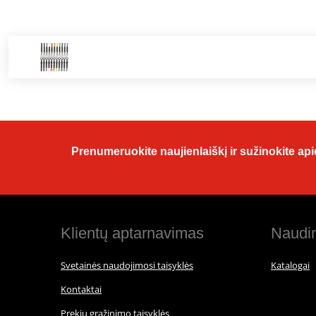
Prenumeruokite naujienlaiškį ir sužinokite apie
Klientų aptarnavimas
Naudin
Svetainės naudojimosi taisyklės
Katalogai
Kontaktai
Prekių grąžinimo taisyklės