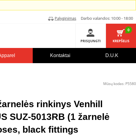
Palyginimas
Darbo valandos: 10:00 - 18:00
0
PRISIJUNGTI
KREPŠELIS
Apparel
Kontaktai
D.U.K
Mūsų kodas:
P5580
arnelės rinkinys Venhill
SUZ-5013RB (1 žarnelė
oses, black fittings