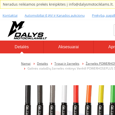
Neradus reikiamos prekės kreipkites į info@dalysmotociklams.lt.
Kontaktai
Automobiliai iš JAV ir Kanados aukcionų
Prekyba, paga
Detalės
Aksesuarai
Apr
Namai
Detalės
Trosai ir žarnelės
Žarnelės POWERHO
Galinės stabdžių žarnelės rinkinys Venhill POWERHOSEPLUS SU