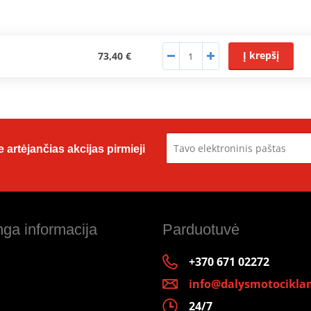
Į krepšį
73,40 €
 artėjančias akcijas pirmieji
ga informacija
Parduotuvė
+370 671 02272
info@dalysmotociklam
24/7