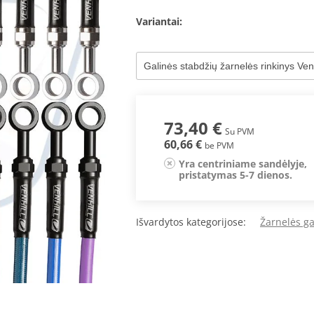
Variantai:
73,40 €
Su PVM
60,66 €
be PVM
Yra centriniame sandėlyje,
pristatymas 5-7 dienos.
Išvardytos kategorijose:
Žarnelės g