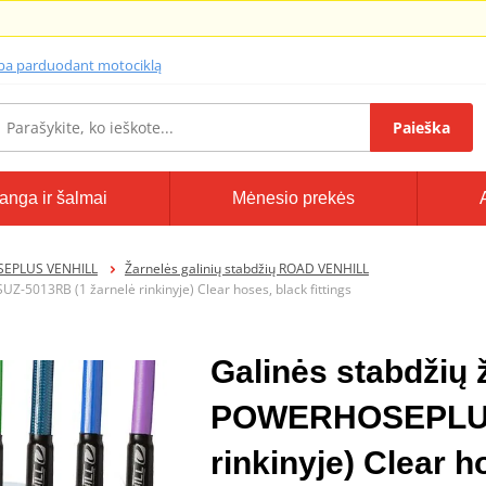
lba parduodant motociklą
Paieška
anga ir šalmai
Mėnesio prekės
SEPLUS VENHILL
Žarnelės galinių stabdžių ROAD VENHILL
Z-5013RB (1 žarnelė rinkinyje) Clear hoses, black fittings
Galinės stabdžių ž
POWERHOSEPLUS 
rinkinyje) Clear h