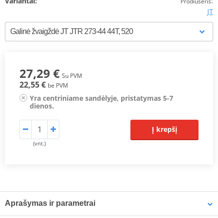
Variantai:
:
Prodiuseris
JT
27,29 €
Su PVM
22,55 €
be PVM
Yra centriniame sandėlyje, pristatymas 5-7
dienos.
Į krepšį
(vnt.)
Aprašymas ir parametrai