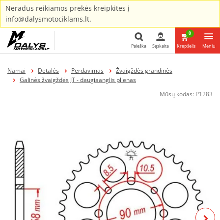
Neradus reikiamos prekės kreipkites į
info@dalysmotociklams.lt.
0
Paieška
Sąskaita
Krepšelis
Meniu
Paieška
Namai
Detalės
Perdavimas
Žvaigždės grandinės
Galinės žvaigždės JT - daugiaanglis plienas
Mūsų kodas:
P1283