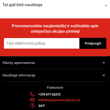
Prodiuseris
JT
Tai gali būti naudinga
Designation
R 273-44
Galinė žvaigždė SUPERSPROX RFE-273:44-BLK, juodos spalvos
Prenumeruokite naujienlaiškį ir sužinokite apie
44T, 520
artėjančias akcijas pirmieji
Prisijungti
Klientų aptarnavimas
Naudinga informacija
Parduotuvė
+370 671 02272
26,51 €
info@dalysmotociklams.lt
Yra centriniame sandėlyje, pristatymas 5-7 dienos.
24/7