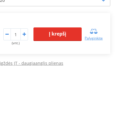
Į krepšį
Palyginkite
(vnt.)
igždės JT - daugiaanglis plienas