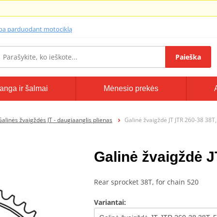
lba parduodant motociklą
Paieška
anga ir šalmai
Mėnesio prekės
Galinės žvaigždės JT - daugiaanglis plienas
Galinė žvaigždė JT JTR 260-38 38T
Galinė žvaigždė J
Rear sprocket 38T, for chain 520
Variantai: