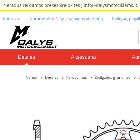
Neradus reikiamos prekės kreipkites į info@dalysmotociklams.lt.
Kontaktai
Automobiliai iš JAV ir Kanados aukcionų
Prekyba, paga
Detalės
Aksesuarai
Apr
Namai
Detalės
Perdavimas
Žvaigždės grandinės