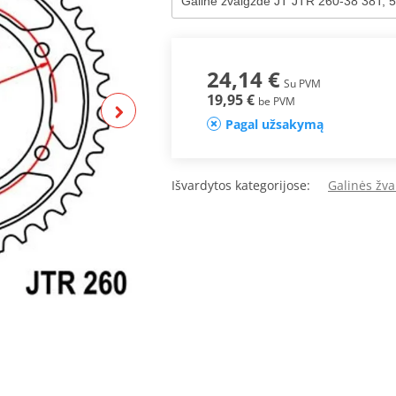
24,14 €
Su PVM
19,95 €
be PVM
Pagal užsakymą
Išvardytos kategorijose:
Galinės žva