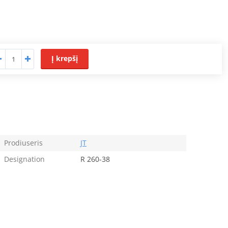
Į krepšį
Prodiuseris
JT
Designation
R 260-38