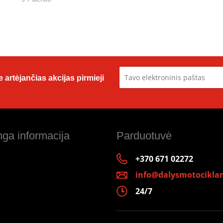
 artėjančias akcijas pirmieji
ga informacija
Parduotuvė
+370 671 02272
info@dalysmotociklam
24/7