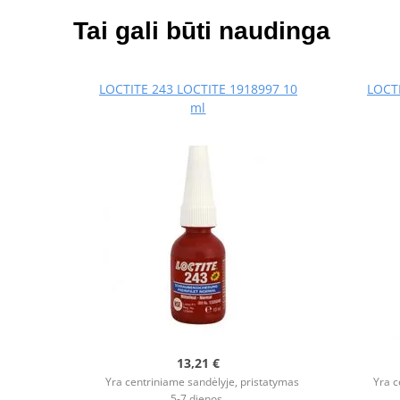
Tai gali būti naudinga
LOCTITE 243 LOCTITE 1918997 10
LOCTI
ml
13,21 €
Yra centriniame sandėlyje, pristatymas
Yra c
5-7 dienos.