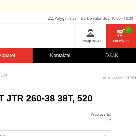
Palyginimas
Darbo valandos: 10:00 - 18:00
0
PRISIJUNGTI
KREPŠELIS
Apparel
Kontaktai
D.U.K
, 520
Mūsų kodas:
P1069
T JTR 260-38 38T, 520
:
Prodiuseris
JT