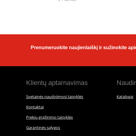
Prenumeruokite naujienlaiškį ir sužinokite apie
Klientų aptarnavimas
Naudin
Svetainės naudojimosi taisyklės
Katalogai
Kontaktai
Prekių grąžinimo taisyklės
Garantinės sąlygos