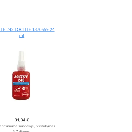
TE 243 LOCTITE 1370559 24
ml
31,34 €
entriniame sandėlyje, pristatymas
5-7 dienos.