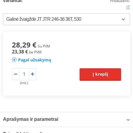
Variantai:
:
Prodiuseris
JT
28,29 €
Su PVM
23,38 €
be PVM
Pagal užsakymą
Į krepšį
(vnt.)
Aprašymas ir parametrai
Prodiuseris
JT