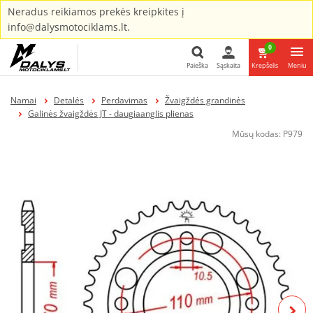
Neradus reikiamos prekės kreipkites į
info@dalysmotociklams.lt.
0
Paieška
Sąskaita
Krepšelis
Meniu
Paieška
Namai
Detalės
Perdavimas
Žvaigždės grandinės
Galinės žvaigždės JT - daugiaanglis plienas
Mūsų kodas:
P979