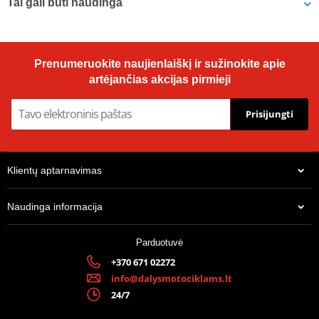
Tai gali būti naudinga
Designation
R 246-36
Galinė žvaigždė SUPERSPROX RFE-246:36-BLK, juodos spalvos
Prenumeruokite naujienlaiškį ir sužinokite apie
36T, 530
artėjančias akcijas pirmieji
Prisijungti
Klientų aptarnavimas
Naudinga informacija
Parduotuvė
+370 671 02272
27,45 €
info@dalysmotociklams.lt
Pagal užsakymą
24/7